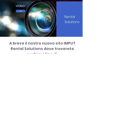
A breve il nostro nuovo sito IMPUT
Rental Solutions dove troverete
qualsiasi tipo di
soluzione riguardante l'audio, le luci il
Truss il Rig ed il Video.
Tutto materiale professionale a
noleggio, comprese le ultime novità
per i vostri eventi live e congressuali.
website information
Privacy Policy
IMPUT S.r.l.
LIVE
San Biagio di Callalta (TV)
POWERED BY
+39 0422 1743575
info@imputlevel.com
RECORDING
IMPUT S.r.l. - via Leonardo da Vinci 50, 31048 San Biagio di Callalta Treviso Italy - C.F./P.Iva