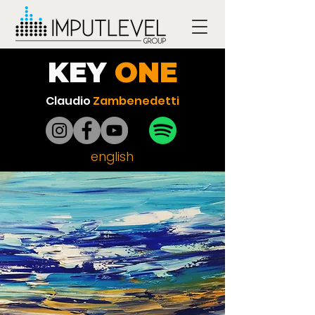
KEY
ONE
Claudio
Zambenedetti
english