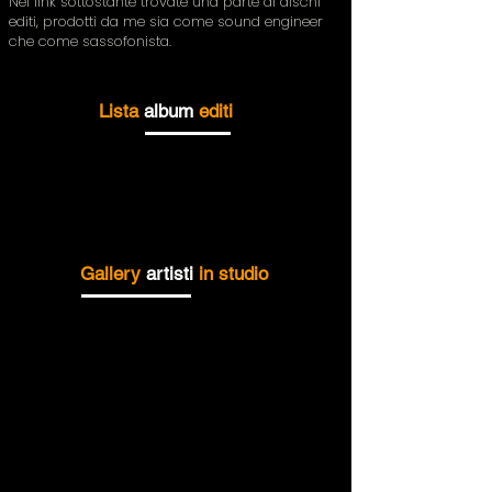
Nel link sottostante trovate una parte di dischi
editi, prodotti da me sia come sound engineer
che come sassofonista.
Lista
album
editi
Gallery
artisti
in studio