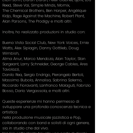
Reed, Steve Vai, Simple Minds, Momix,
The Chemical Brothers, Ben Harper, Angélique
Kidjo, Rage Against the Machine, Robert Plant,
Alan Parsons, The Prodigy
e molti altri.
Inoltre, ho realizzato produzioni in studio con:
Buena Vista Social Club, New York Voices, Ernie
Watts, Alex Sipiagin, Danny Gottlieb, Doug
Wimbish,
Atma Anur, Marco Mendoza, Alan Taylor, Stan
Sargeant, Larry Schneider, George Cables, Ares
Tavolazzi,
Danilo Rea, Sergio Endrigo, Pierangelo Bertoli,
Massimo Bubola, Annalisa, Sabrina Salerno,
Riccardo Fioravanti, Lanfranco Malaguti, Fabrizio
Bosso, Dario Vergassola
,
e molti altri.
Queste esperienze mi hanno permesso di
sviluppare una profonda conoscenza tecnica e
artistica
nella produzione musicale jazzistica e Pop,
collaborando con band e solisti di ogni genere,
sia in studio che dal vivo.