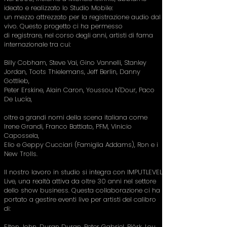
ideato e realizzato lo Studio Mobile:
un mezzo attrezzato per la registrazione audio dal
vivo. Questo progetto ci ha permesso
di registrare, nel corso degli anni, artisti di fama
internazionale tra cui:
Billy Cobham, Steve Vai, Gino Vannelli, Stanley
Jordan, Toots Thielemans, Jeff Berlin, Danny
Gottlieb,
Peter Erskine, Alain Caron, Youssou N'Dour, Paco
De Lucía,
oltre a grandi nomi della scena italiana come
Irene Grandi, Franco Battiato, PFM, Vinicio
Capossela,
Elio e Geppy Cucciari (Famiglia Addams), Ron e i
New Trolls.
Il nostro lavoro in studio si integra con IMPUTLEVEL
Live, una realtà attiva da oltre 30 anni nel settore
dello show business. Questa collaborazione ci ha
portato a gestire eventi live per artisti del calibro
di:
Elton John, Duran Duran, Peter Gabriel, Björk, Lou