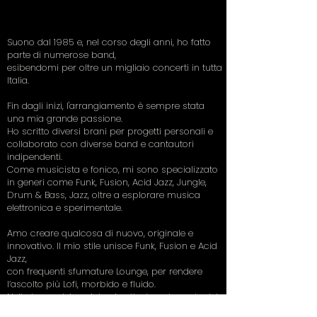
Suono dal 1985 e, nel corso degli anni, ho fatto
parte di numerose band,
esibendomi per oltre un migliaio concerti in tutta
Italia.
Fin dagli inizi, l'arrangiamento è sempre stata
una mia grande passione.
Ho scritto diversi brani per progetti personali e
collaborato con diverse band e cantautori
indipendenti.
Come musicista e fonico, mi sono specializzato
in generi come Funk, Fusion, Acid Jazz, Jungle,
Drum & Bass, Jazz, oltre a esplorare musica
elettronica e sperimentale.
Amo creare qualcosa di nuovo, originale e
innovativo. Il mio stile unisce Funk, Fusion e Acid
Jazz,
con frequenti sfumature Lounge, per rendere
l’ascolto più Lofi, morbido e fluido.
Nella barra dei social qui sotto, trovate parte del
materiale audio e video di mia produzione.